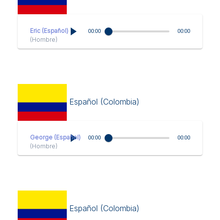
Eric (Español)
00:00
00:00
(Hombre)
Español (Colombia)
George (Español)
00:00
00:00
(Hombre)
Español (Colombia)