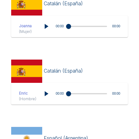
Catalán (España)
Joanna
00:00
00:00
(Mujer)
Catalán (España)
Enric
00:00
00:00
(Hombre)
Español (Argentina)