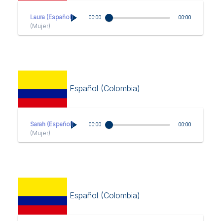
Laura (Español)
00:00
00:00
(Mujer)
Español (Colombia)
Sarah (Español)
00:00
00:00
(Mujer)
Español (Colombia)