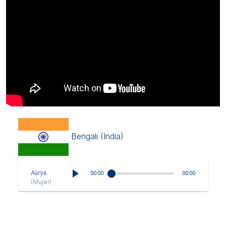
Bengali (India)
Aarya
00:00
00:00
(Mujer)