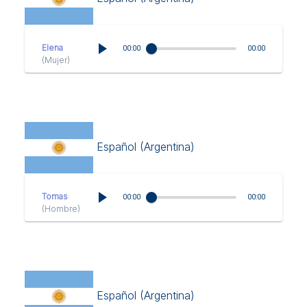
Elena
00:00
00:00
(Mujer)
Español (Argentina)
Tomas
00:00
00:00
(Hombre)
Español (Argentina)