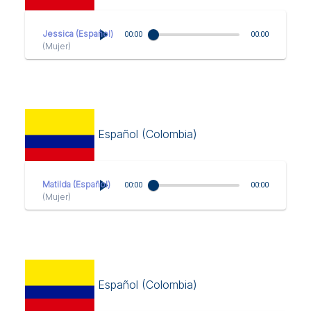
Jessica (Español)
00:00
00:00
(Mujer)
Español (Colombia)
Matilda (Español)
00:00
00:00
(Mujer)
Español (Colombia)