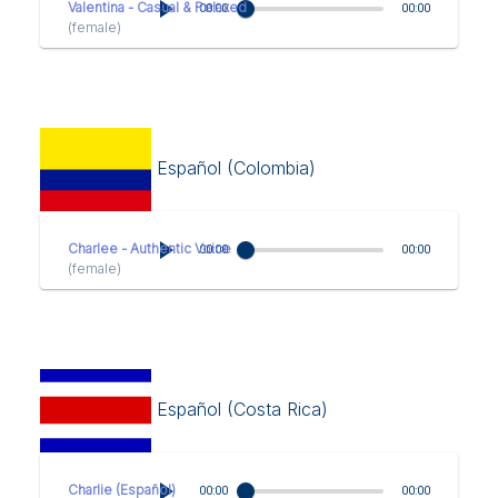
Valentina - Casual & Relaxed
00:00
00:00
(female)
Español (Colombia)
Charlee - Authentic Voice
00:00
00:00
(female)
Español (Costa Rica)
Charlie (Español)
00:00
00:00