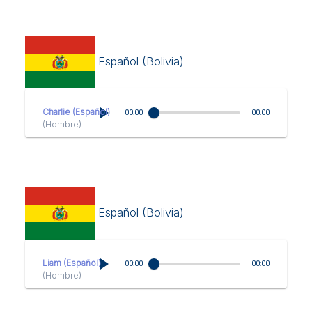
Español (Bolivia)
Charlie (Español)
00:00
00:00
(Hombre)
Español (Bolivia)
Liam (Español)
00:00
00:00
(Hombre)